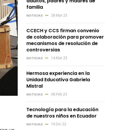
adultos, padres y madres de
familia
28 Mar 23
NOTICIAS
CCECH y CCS firman convenio
de colaboración para promover
mecanismos de resolución de
controversias
14 Mar 23
NOTICIAS
Hermosa experiencia en la
Unidad Educativa Gabriela
Mistral
06 Feb 23
NOTICIAS
Tecnología para la educación
de nuestros niños en Ecuador
16 Dic 22
NOTICIAS
aron un