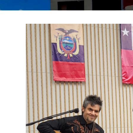
Ayuda
A
La
Navegac