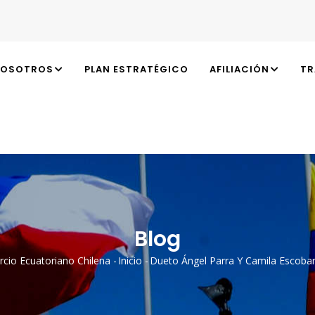
N
OSOTROS
PLAN ESTRATÉGICO
AFILIACIÓN
TR
Blog
io Ecuatoriano Chilena
-
Inicio
-
Dueto Ángel Parra Y Camila Escoba
ibir