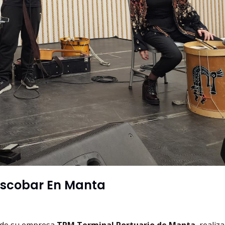
Escobar En Manta
s de su empresa
TPM Terminal Portuario de Manta
, realiz