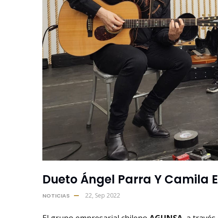
Dueto Ángel Parra Y Camila 
22, Sep 2022
NOTICIAS
El grupo empresarial chileno
AGUNSA
, a travé