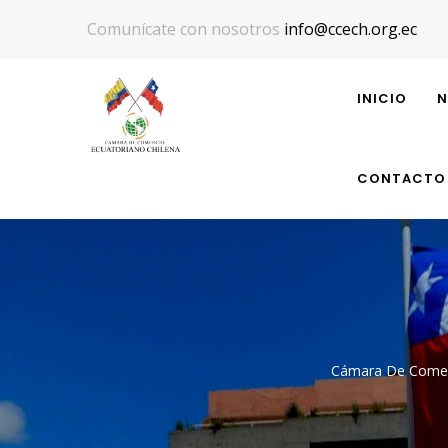
Pasar
Comunícate con nosotros
info@ccech.org.ec
al
MAIN
contenido
NAVIGATIO
INICIO
N
principal
CONTACTO
Cámara De Comerc
Sobrescr
Enlaces
De