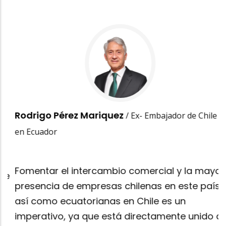
F
Rodrigo Pérez Mariquez
/ Ex- Embajador de Chile
d
en Ecuador
"
"
Testimonio Embajador
"
R
Fomentar el intercambio comercial y la mayor
e
r
presencia de empresas chilenas en este país,
i
así como ecuatorianas en Chile es un
E
imperativo, ya que está directamente unido a
d