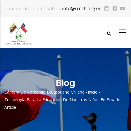
Pasar
Comunícate con nosotros
info@ccech.org.ec
al
contenido
principal
Blog
Cámara De Comercio Ecuatoriano Chilena
-
Inicio
-
Sobrescribir
Tecnología Para La Educación De Nuestros Niños En Ecuador
-
Enlaces
Article
De
Ayuda