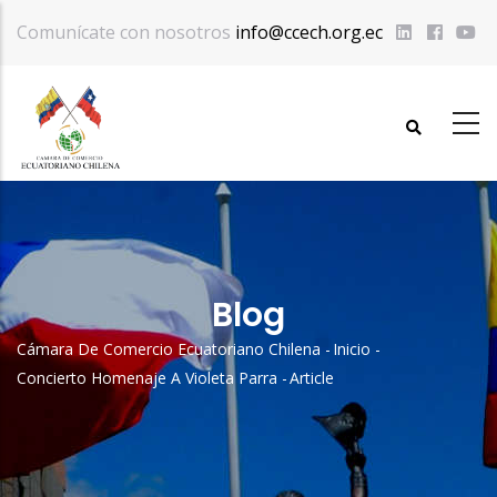
Pasar
Comunícate con nosotros
info@ccech.org.ec
al
contenido
principal
Blog
Cámara De Comercio Ecuatoriano Chilena
-
Inicio
-
Sobrescribir
Concierto Homenaje A Violeta Parra
-
Article
Enlaces
De
Ayuda