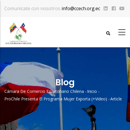
Pasar
Comunícate con nosotros
info@ccech.org.ec
al
contenido
principal
Blog
Cámara De Comercio Ecuatoriano Chilena
-
Inicio
-
Sobrescribir
ProChile Presenta El Programa Mujer Exporta (+Video)
-
Article
Enlaces
De
Ayuda