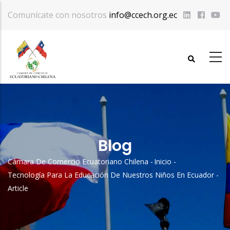
Pasar
Comunícate con nosotros
info@ccech.org.ec
al
contenido
principal
Blog
Cámara De Comercio Ecuatoriano Chilena
-
Inicio
-
Sobrescribir
Tecnología Para La Educación De Nuestros Niños En Ecuador
-
Enlaces
Article
De
Ayuda